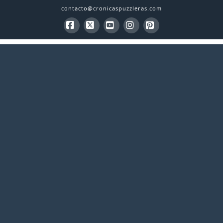
contacto@cronicaspuzzleras.com
Facebook
X
YouTube
Instagram
Pinterest