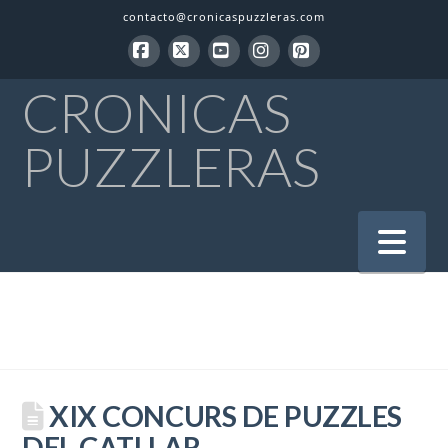
contacto@cronicaspuzzleras.com
Facebook
X
YouTube
Instagram
Pinterest
CRONICAS
PUZZLERAS
Na
XIX CONCURS DE PUZZLES
DEL CATLLAR