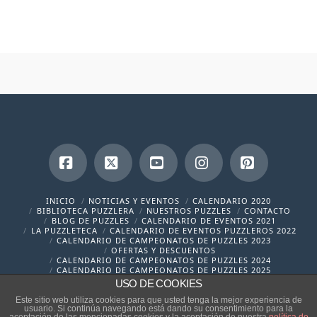
Facebook
X
YouTube
Instagram
Pinterest
INICIO
NOTICIAS Y EVENTOS
CALENDARIO 2020
BIBLIOTECA PUZZLERA
NUESTROS PUZZLES
CONTACTO
BLOG DE PUZZLES
CALENDARIO DE EVENTOS 2021
LA PUZZLETECA
CALENDARIO DE EVENTOS PUZZLEROS 2022
CALENDARIO DE CAMPEONATOS DE PUZZLES 2023
OFERTAS Y DESCUENTOS
CALENDARIO DE CAMPEONATOS DE PUZZLES 2024
CALENDARIO DE CAMPEONATOS DE PUZZLES 2025
USO DE COOKIES
contacto@cronicaspuzzleras.com
Este sitio web utiliza cookies para que usted tenga la mejor experiencia de
usuario. Si continúa navegando está dando su consentimiento para la