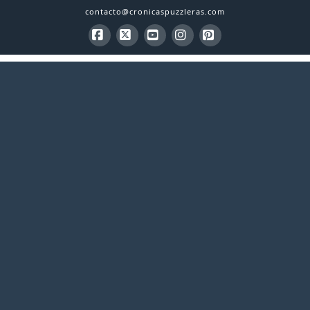
contacto@cronicaspuzzleras.com
Facebook
X
YouTube
Instagram
Pinterest