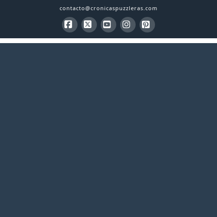
contacto@cronicaspuzzleras.com
Facebook
X
YouTube
Instagram
Pinterest