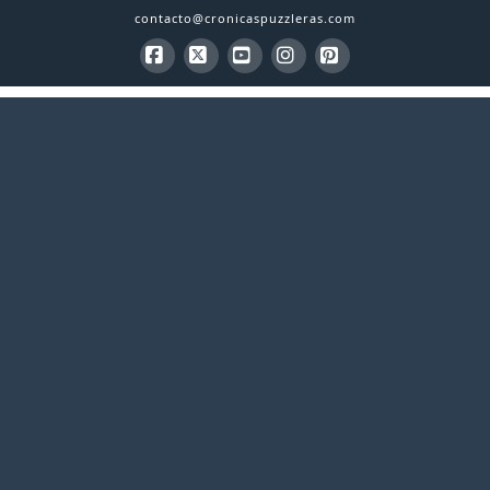
contacto@cronicaspuzzleras.com
Facebook
X
YouTube
Instagram
Pinterest