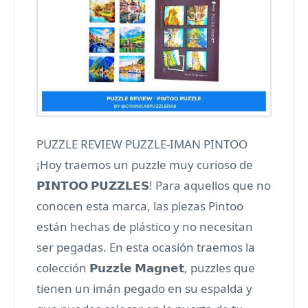
PUZZLE REVIEW PUZZLE-IMAN PINTOO
¡Hoy traemos un puzzle muy curioso de
𝗣𝗜𝗡𝗧𝗢𝗢 𝗣𝗨𝗭𝗭𝗟𝗘𝗦! Para aquellos que no
conocen esta marca, las piezas Pintoo
están hechas de plástico y no necesitan
ser pegadas. En esta ocasión traemos la
colección 𝗣𝘂𝘇𝘇𝗹𝗲 𝗠𝗮𝗴𝗻𝗲𝘁, puzzles que
tienen un imán pegado en su espalda y