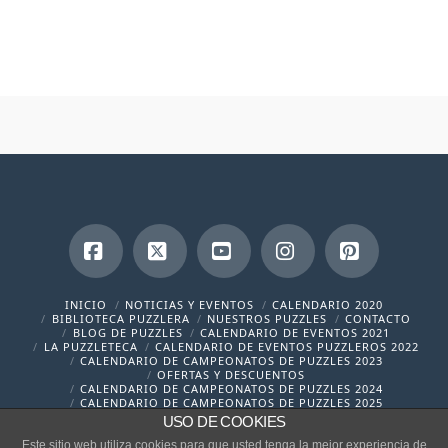
Facebook
X
YouTube
Instagram
Pinterest
INICIO
NOTICIAS Y EVENTOS
CALENDARIO 2020
BIBLIOTECA PUZZLERA
NUESTROS PUZZLES
CONTACTO
BLOG DE PUZZLES
CALENDARIO DE EVENTOS 2021
LA PUZZLETECA
CALENDARIO DE EVENTOS PUZZLEROS 2022
CALENDARIO DE CAMPEONATOS DE PUZZLES 2023
OFERTAS Y DESCUENTOS
CALENDARIO DE CAMPEONATOS DE PUZZLES 2024
CALENDARIO DE CAMPEONATOS DE PUZZLES 2025
USO DE COOKIES
contacto@cronicaspuzzleras.com
Este sitio web utiliza cookies para que usted tenga la mejor experiencia de