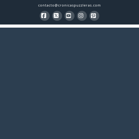
contacto@cronicaspuzzleras.com
Facebook
X
YouTube
Instagram
Pinterest