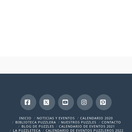
Facebook
X
YouTube
Instagram
Pinterest
INICIO
NOTICIAS Y EVENTOS
CALENDARIO 2020
BIBLIOTECA PUZZLERA
NUESTROS PUZZLES
CONTACTO
BLOG DE PUZZLES
CALENDARIO DE EVENTOS 2021
LA PUZZLETECA
CALENDARIO DE EVENTOS PUZZLEROS 2022