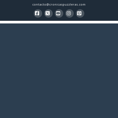
contacto@cronicaspuzzleras.com
Facebook
X
YouTube
Instagram
Pinterest