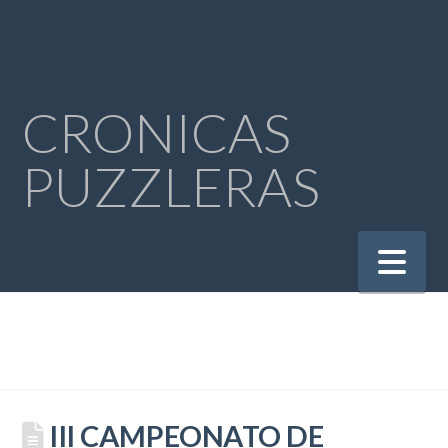
CRONICAS
PUZZLERAS
Na
III CAMPEONATO DE