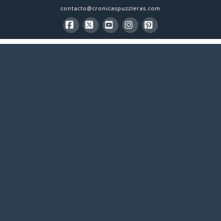
contacto@cronicaspuzzleras.com
Facebook
X
YouTube
Instagram
Pinterest