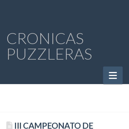
CRONICAS
PUZZLERAS
Na
III CAMPEONATO DE