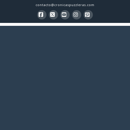
contacto@cronicaspuzzleras.com
Facebook
X
YouTube
Instagram
Pinterest