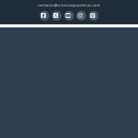
contacto@cronicaspuzzleras.com
Facebook
X
YouTube
Instagram
Pinterest