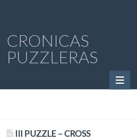
CRONICAS
PUZZLERAS
Na
III PUZZLE – CROSS