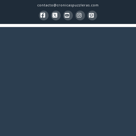
contacto@cronicaspuzzleras.com
Facebook
X
YouTube
Instagram
Pinterest