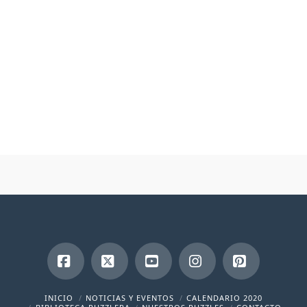
Facebook
X
YouTube
Instagram
Pinterest
INICIO
NOTICIAS Y EVENTOS
CALENDARIO 2020