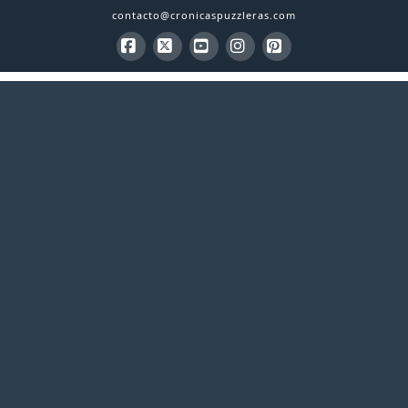
contacto@cronicaspuzzleras.com
Facebook
X
YouTube
Instagram
Pinterest