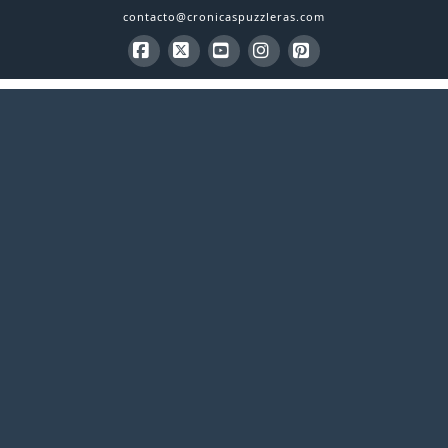
contacto@cronicaspuzzleras.com
Facebook
X
YouTube
Instagram
Pinterest