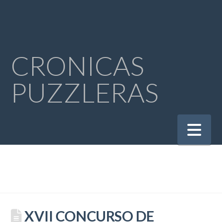
CRONICAS
PUZZLERAS
Na
XVII CONCURSO DE