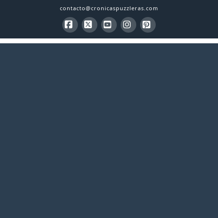
contacto@cronicaspuzzleras.com
Facebook
X
YouTube
Instagram
Pinterest