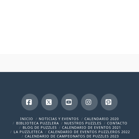
Facebook
X
YouTube
Instagram
Pinterest
INICIO
NOTICIAS Y EVENTOS
CALENDARIO 2020
BIBLIOTECA PUZZLERA
NUESTROS PUZZLES
CONTACTO
BLOG DE PUZZLES
CALENDARIO DE EVENTOS 2021
LA PUZZLETECA
CALENDARIO DE EVENTOS PUZZLEROS 2022
CALENDARIO DE CAMPEONATOS DE PUZZLES 2023