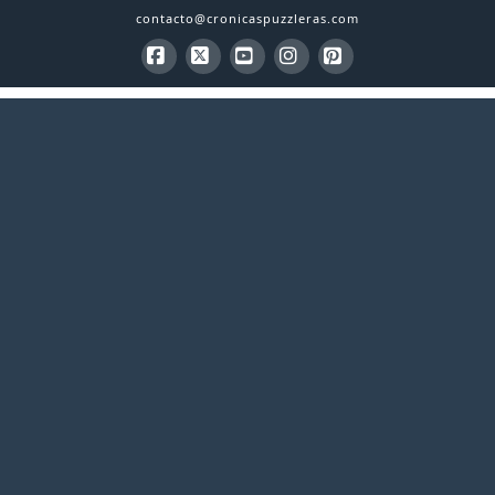
contacto@cronicaspuzzleras.com
Facebook
X
YouTube
Instagram
Pinterest