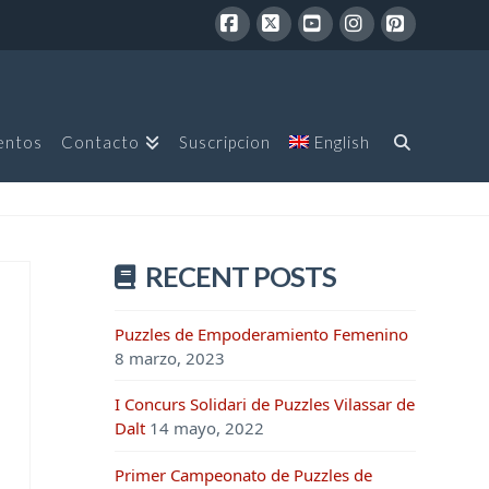
Facebook
X
YouTube
Instagram
Pinterest
entos
Contacto
Suscripcion
English
RECENT POSTS
Puzzles de Empoderamiento Femenino
8 marzo, 2023
I Concurs Solidari de Puzzles Vilassar de
Dalt
14 mayo, 2022
Primer Campeonato de Puzzles de