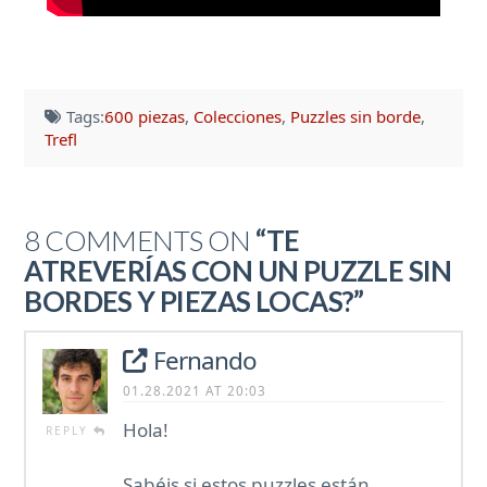
Tags:
600 piezas
,
Colecciones
,
Puzzles sin borde
,
Trefl
8 COMMENTS ON
“TE
ATREVERÍAS CON UN PUZZLE SIN
BORDES Y PIEZAS LOCAS?”
Fernando
01.28.2021 AT 20:03
Hola!
REPLY
Sabéis si estos puzzles están