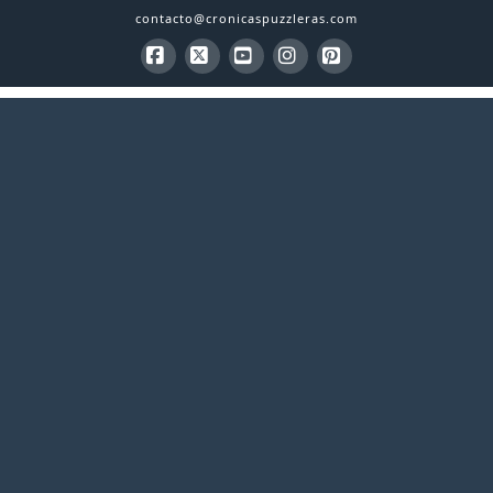
contacto@cronicaspuzzleras.com
Facebook
X
YouTube
Instagram
Pinterest