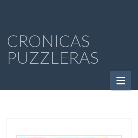
CRONICAS
PUZZLERAS
Na