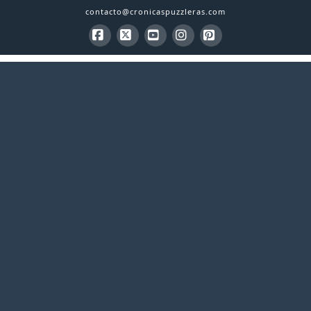
contacto@cronicaspuzzleras.com
Facebook
X
YouTube
Instagram
Pinterest