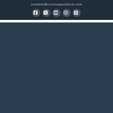
contacto@cronicaspuzzleras.com
Facebook
X
YouTube
Instagram
Pinterest